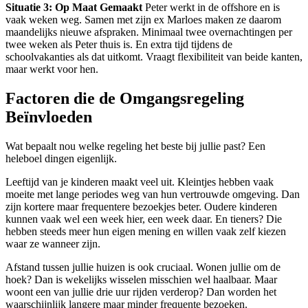
Situatie 3: Op Maat Gemaakt
Peter werkt in de offshore en is
vaak weken weg. Samen met zijn ex Marloes maken ze daarom
maandelijks nieuwe afspraken. Minimaal twee overnachtingen per
twee weken als Peter thuis is. En extra tijd tijdens de
schoolvakanties als dat uitkomt. Vraagt flexibiliteit van beide kanten,
maar werkt voor hen.
Factoren die de Omgangsregeling
Beïnvloeden
Wat bepaalt nou welke regeling het beste bij jullie past? Een
heleboel dingen eigenlijk.
Leeftijd van je kinderen maakt veel uit. Kleintjes hebben vaak
moeite met lange periodes weg van hun vertrouwde omgeving. Dan
zijn kortere maar frequentere bezoekjes beter. Oudere kinderen
kunnen vaak wel een week hier, een week daar. En tieners? Die
hebben steeds meer hun eigen mening en willen vaak zelf kiezen
waar ze wanneer zijn.
Afstand tussen jullie huizen is ook cruciaal. Wonen jullie om de
hoek? Dan is wekelijks wisselen misschien wel haalbaar. Maar
woont een van jullie drie uur rijden verderop? Dan worden het
waarschijnlijk langere maar minder frequente bezoeken.