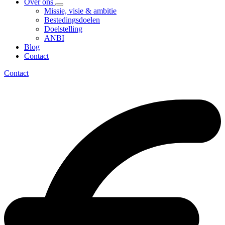
Over ons
Missie, visie & ambitie
Bestedingsdoelen
Doelstelling
ANBI
Blog
Contact
Contact