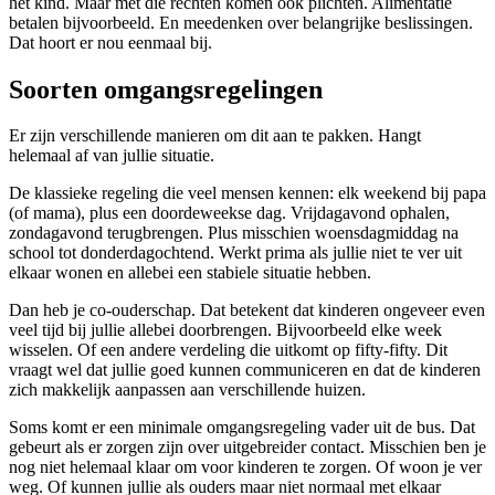
het kind. Maar met die rechten komen ook plichten. Alimentatie
betalen bijvoorbeeld. En meedenken over belangrijke beslissingen.
Dat hoort er nou eenmaal bij.
Soorten omgangsregelingen
Er zijn verschillende manieren om dit aan te pakken. Hangt
helemaal af van jullie situatie.
De klassieke regeling die veel mensen kennen: elk weekend bij papa
(of mama), plus een doordeweekse dag. Vrijdagavond ophalen,
zondagavond terugbrengen. Plus misschien woensdagmiddag na
school tot donderdagochtend. Werkt prima als jullie niet te ver uit
elkaar wonen en allebei een stabiele situatie hebben.
Dan heb je co-ouderschap. Dat betekent dat kinderen ongeveer even
veel tijd bij jullie allebei doorbrengen. Bijvoorbeeld elke week
wisselen. Of een andere verdeling die uitkomt op fifty-fifty. Dit
vraagt wel dat jullie goed kunnen communiceren en dat de kinderen
zich makkelijk aanpassen aan verschillende huizen.
Soms komt er een minimale omgangsregeling vader uit de bus. Dat
gebeurt als er zorgen zijn over uitgebreider contact. Misschien ben je
nog niet helemaal klaar om voor kinderen te zorgen. Of woon je ver
weg. Of kunnen jullie als ouders maar niet normaal met elkaar