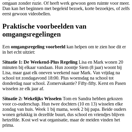
omgaan zonder ruzie. Of heeft werk gewoon geen ruimte voor meer.
Dan kan het beginnen met begeleid bezoek, korte bezoekjes, of zelfs
eerst gewoon videobellen.
Praktische voorbeelden van
omgangsregelingen
Een
omgangsregeling voorbeeld
kan helpen om te zien hoe dit er
in het echt uitziet:
Situatie 1: De Weekend-Plus Regeling
Lisa en Mark wonen 20
minuten bij elkaar vandaan. Hun zoontje Siem (8 jaar) woont bij
Lisa, maar gaat elk oneven weekend naar Mark. Van vrijdag na
school tot zondagavond 18:00. Plus woensdag na school tot
donderdag naar school. Zomervakantie? Fifty-fifty. Kerst en Pasen
wisselen ze elk jaar af.
Situatie 2: Wekelijks Wisselen
Tom en Sandra hebben gekozen
voor co-ouderschap. Hun twee dochters (10 en 13) wisselen elke
zondag van huis. Week 1 bij mama, week 2 bij papa. Beide ouders
wonen gelukkig in dezelfde buurt, dus school en vriendjes blijven
hetzelfde. Kost wel wat organisatie, maar de meiden vinden het
prima.