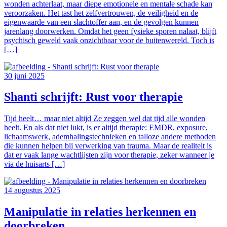
wonden achterlaat, maar diepe emotionele en mentale schade kan
veroorzaken. Het tast het zelfvertrouwen, de veiligheid en de
eigenwaarde van een slachtoffer aan, en de gevolgen kunnen
jarenlang doorwerken. Omdat het geen fysieke sporen nalaat, blijft
psychisch geweld vaak onzichtbaar voor de buitenwereld. Toch is
[…]
30 juni 2025
Shanti schrijft: Rust voor therapie
Tijd heelt… maar niet altijd Ze zeggen wel dat tijd alle wonden
heelt. En als dat niet lukt, is er altijd therapie: EMDR, exposure,
lichaamswerk, ademhalingstechnieken en talloze andere methoden
die kunnen helpen bij verwerking van trauma. Maar de realiteit is
dat er vaak lange wachtlijsten zijn voor therapie, zeker wanneer je
via de huisarts […]
14 augustus 2025
Manipulatie in relaties herkennen en
doorbreken