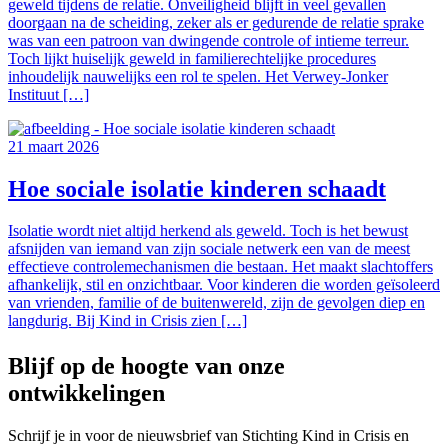
geweld tijdens de relatie. Onveiligheid blijft in veel gevallen
doorgaan na de scheiding, zeker als er gedurende de relatie sprake
was van een patroon van dwingende controle of intieme terreur.
Toch lijkt huiselijk geweld in familierechtelijke procedures
inhoudelijk nauwelijks een rol te spelen. Het Verwey-Jonker
Instituut […]
21 maart 2026
Hoe sociale isolatie kinderen schaadt
Isolatie wordt niet altijd herkend als geweld. Toch is het bewust
afsnijden van iemand van zijn sociale netwerk een van de meest
effectieve controlemechanismen die bestaan. Het maakt slachtoffers
afhankelijk, stil en onzichtbaar. Voor kinderen die worden geïsoleerd
van vrienden, familie of de buitenwereld, zijn de gevolgen diep en
langdurig. Bij Kind in Crisis zien […]
Blijf op de hoogte van onze
ontwikkelingen
Schrijf je in voor de nieuwsbrief van Stichting Kind in Crisis en