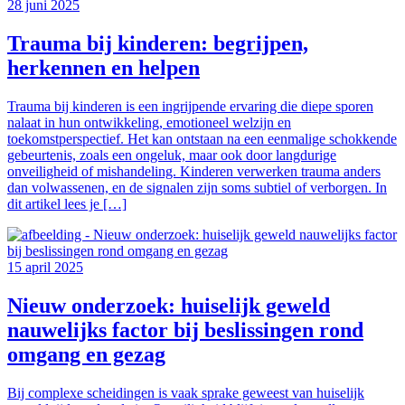
28 juni 2025
Trauma bij kinderen: begrijpen,
herkennen en helpen
Trauma bij kinderen is een ingrijpende ervaring die diepe sporen
nalaat in hun ontwikkeling, emotioneel welzijn en
toekomstperspectief. Het kan ontstaan na een eenmalige schokkende
gebeurtenis, zoals een ongeluk, maar ook door langdurige
onveiligheid of mishandeling. Kinderen verwerken trauma anders
dan volwassenen, en de signalen zijn soms subtiel of verborgen. In
dit artikel lees je […]
15 april 2025
Nieuw onderzoek: huiselijk geweld
nauwelijks factor bij beslissingen rond
omgang en gezag
Bij complexe scheidingen is vaak sprake geweest van huiselijk