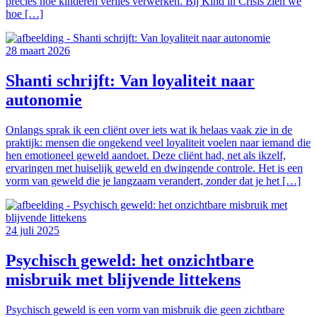
precies hoe kinderen verlies verwerken. Bij Kind in Crisis zien we
hoe […]
28 maart 2026
Shanti schrijft: Van loyaliteit naar
autonomie
Onlangs sprak ik een cliënt over iets wat ik helaas vaak zie in de
praktijk: mensen die ongekend veel loyaliteit voelen naar iemand die
hen emotioneel geweld aandoet. Deze cliënt had, net als ikzelf,
ervaringen met huiselijk geweld en dwingende controle. Het is een
vorm van geweld die je langzaam verandert, zonder dat je het […]
24 juli 2025
Psychisch geweld: het onzichtbare
misbruik met blijvende littekens
Psychisch geweld is een vorm van misbruik die geen zichtbare