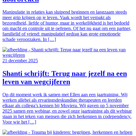
Manipulatie in relaties kan sluipend beginnen en langzaam steeds
meer grip krijgen op je leven. Vaak wordt het verpakt als
bezorgdheid, liefde of humor, maar in werkelijkheid is het bedoeld
om macht en controle uit te oefenen. Of het nu gaat om een partner,
familielid of vriend: manipulatief gedrag kan grote emotionele
schade veroorzaken. In […]
21 december 2025
Shanti schrijft: Terug naar jezelf na een
leven van wegcijferen
Op dit moment werk ik samen met Ellen aan een jaartraining. Wij
werken allebei als ervaringsdeskundige therapeuten en leerden
elkaar als collega’s kennen bij Moviera. Wij gaven op 5 november
2025 samen een webinar, en zowel onze jaartraining als dit webinar
staan in het teken van mensen die zich herkennen in codependency.
Voor wie het […]